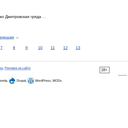
ко Дмитровская гряда …
дующая
→
7
8
9
10
11
12
13
ка
,
Реклама на сайте
18+
omla,
Drupal,
WordPress, MODx.