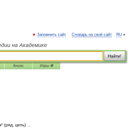
Запомнить сайт
Словарь на свой сайт
RU
едии на Академике
Найти!
Книги
Игры ⚽
а² (ряд, цепь) …