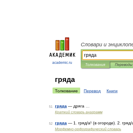
Словари и энциклоп
academic.ru
Толкования
Переводы
гряда
Толкование
Перевод
Книги
гряда
— дряга …
51
Краткий словарь анаграмм
гряда
— 1. гряд/а¹ (в огороде). 2. гряд/
52
Морфемно-орфографический словарь