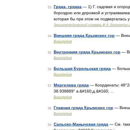
Гряда, грядка
— 1) Г. садовая и огоро
53
бороздою или дорожкой и устраиваема
которая бы при этом не подвергалась
Энциклопедический словарь Ф.А. Брокгауза 
Внешняя гряда Крымских гор
— Внеш
54
Википедия
Внутренняя гряда Крымских гор
— Вн
55
Википедия
Большая Курильская гряда
— Больша
56
Википедия
Мергелева гряда
— Координаты: 48°24′
57
38.938889° в.&#160;д.&#160; …
Википедия
Главная гряда Крымских гор
— Внешн
58
Википедия
Сальско-Манычская гряда
— См. такж
59