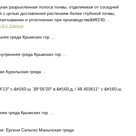
дная разрыхленная полоса почвы, отделяемая от соседней
я с целью доставления растениям более глубокой почвы,
 утаптыванию и уплотнению при производстве&#8230; …
и И.А. Ефрона
няя гряда Крымских гор …
утренняя гряда Крымских гор …
я Курильская гряда …
13″ с.&#160;ш. 38°56′20″ в.&#160;д. / 48.403611° с.&#160;ш.
яя гряда Крымских гор …
е: Ергени Сальско Манычская гряда