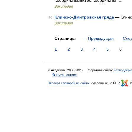
Координаты:&#160;Координаты …
Википедия
Клинско-Дмитровская гряда
— Клинс
60
Википедия
Страницы
←
Предыдущая
Сле
1
2
3
4
5
6
© Академик, 2000-2026
Обратная связь:
Техподдерж
👣 Путешествия
Экспорт словарей на сайты
, сделанные на PHP,
Jo